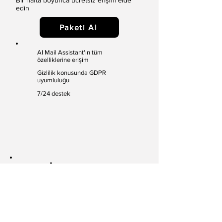
Bir hafta boyunca ücretsiz erişim elde
edin
Paketi Al
AI Mail Assistant'ın tüm
özelliklerine erişim
Gizlilik konusunda GDPR
uyumluluğu
7/24 destek
En İyi
Değer
€45